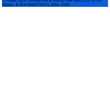
© Philips S.p.A. (società a socio unico), Viale Sarca 235, 20126
Milano– P. IVA 00856750153, 2004 - 2026