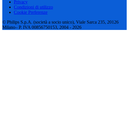
Privacy
Condizioni di utilizzo
Cookie Preferenze
© Philips S.p.A. (società a socio unico), Viale Sarca 235, 20126
Milano– P. IVA 00856750153, 2004 - 2026