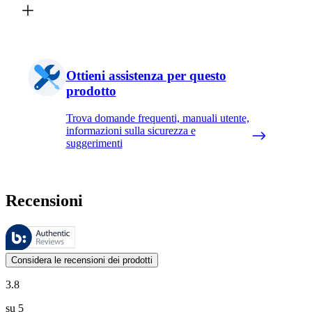
Ottieni assistenza per questo
prodotto
Trova domande frequenti, manuali utente,
informazioni sulla sicurezza e
suggerimenti
Recensioni
Queste recensioni sono gestite da Bazaarvoice e sono conformi alla Polit
Le valutazioni dei prodotti e le classificazioni in stelle da parte degli
Considera le recensioni dei prodotti
3.8
su 5