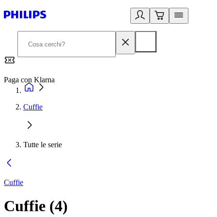
Paga con Klarna
G
Cuffie
Tutte le serie
Cuffie
Cuffie
(
4
)