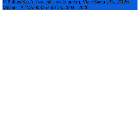
© Philips S.p.A. (società a socio unico), Viale Sarca 235, 20126
Milano– P. IVA 00856750153, 2004 - 2026