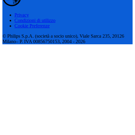
Privacy
Condizioni di utilizzo
Cookie Preferenze
© Philips S.p.A. (società a socio unico), Viale Sarca 235, 20126
Milano– P. IVA 00856750153, 2004 - 2026