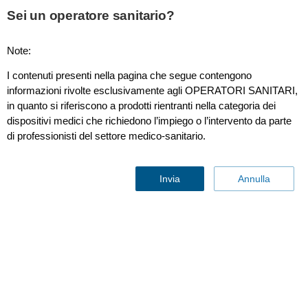
This page is also available in
United States (English)
Sei un operatore sanitario?
Note:
I contenuti presenti nella pagina che segue contengono
informazioni rivolte esclusivamente agli OPERATORI SANITARI,
in quanto si riferiscono a prodotti rientranti nella categoria dei
dispositivi medici che richiedono l’impiego o l’intervento da parte
di professionisti del settore medico-sanitario.
Invia
Annulla
Pronto soccorso
Contattaci