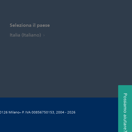
Seleziona il paese
Italia (Italiano)
Possiamo aiutare?
5, 20126 Milano– P. IVA 00856750153, 2004 - 2026