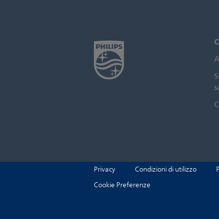
C
A
S
s
C
Privacy
Condizioni di utilizzo
P
Cookie Preferenze