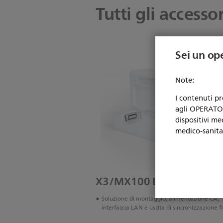
Tutti gli accessor
Sei un op
Note:
I contenuti p
agli OPERATORI
dispositivi me
medico-sanita
X3/MX100 Dock
Soluzione di montaggio, alimentazione CA,
interfaccia LAN e uscita di sincronizzazione fl