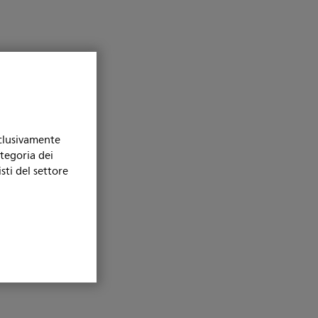
sclusivamente
ategoria dei
sti del settore