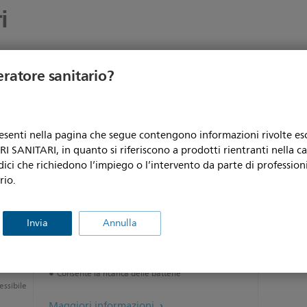
i
eratore sanitario?
resenti nella pagina che segue contengono informazioni rivolte e
 SANITARI, in quanto si riferiscono a prodotti rientranti nella c
dici che richiedono l’impiego o l’intervento da parte di professioni
rio.
Invia
Annulla
X3/MX100
Consente la ricarica delle batterie
essibile
Maggiori informazioni