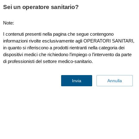
This page is also available in
United States (English)
Sei un operatore sanitario?
Note:
I contenuti presenti nella pagina che segue contengono
Set a 7 derivazioni
informazioni rivolte esclusivamente agli OPERATORI SANITARI,
in quanto si riferiscono a prodotti rientranti nella categoria dei
dispositivi medici che richiedono l’impiego o l’intervento da parte
di professionisti del settore medico-sanitario.
Invia
Annulla
Set
a
7
derivazioni
Set di derivazioni
Contattaci