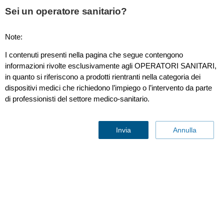
This page is also available in
United States (English)
Sei un operatore sanitario?
Note:
I contenuti presenti nella pagina che segue contengono
Linea di campionamento LoFlo monouso per RM Expression
informazioni rivolte esclusivamente agli OPERATORI SANITARI,
con adattatore per tubo endotracheale Confezione da 20
in quanto si riferiscono a prodotti rientranti nella categoria dei
dispositivi medici che richiedono l’impiego o l’intervento da parte
di professionisti del settore medico-sanitario.
Invia
Annulla