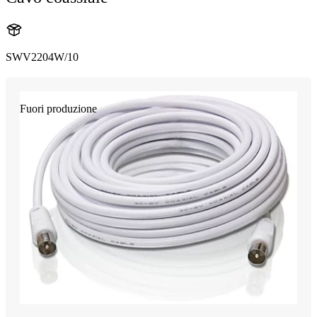
SWV2204W/10
Fuori produzione