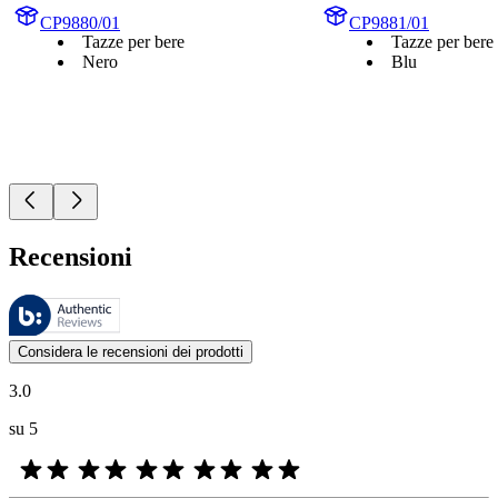
CP9880/01
CP9881/01
Tazze per bere
Tazze per bere
Nero
Blu
Recensioni
Queste recensioni sono gestite da Bazaarvoice e sono conformi alla Polit
Le valutazioni dei prodotti e le classificazioni in stelle da parte degli
Considera le recensioni dei prodotti
3.0
su 5