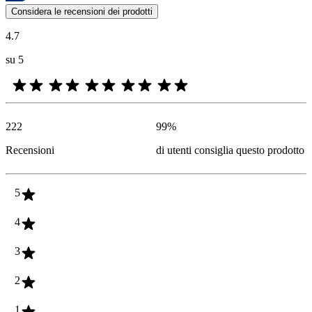
Le valutazioni dei prodotti e le classificazioni in stelle da parte degli
Considera le recensioni dei prodotti
4.7
su 5
222
99
%
Recensioni
di utenti consiglia questo prodotto
5
4
3
2
1