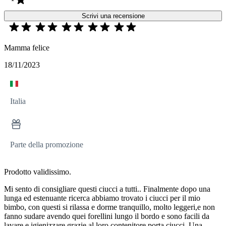
Scrivi una recensione
Mamma felice
18/11/2023
Italia
Parte della promozione
Prodotto validissimo.
Mi sento di consigliare questi ciucci a tutti.. Finalmente dopo una
lunga ed estenuante ricerca abbiamo trovato i ciucci per il mio
bimbo, con questi si rilassa e dorme tranquillo, molto leggeri,e non
fanno sudare avendo quei forellini lungo il bordo e sono facili da
lavare e igienizzare grazie al loro contenitore porta ciucci..Una