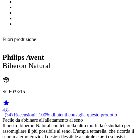
Fuori produzione
Philips Avent
Biberon Natural
SCF033/15
4.8
| (34)
Recensioni
| 100% di utenti consiglia questo prodotto
Facile da abbinare all'allattamento al seno
Il nostro biberon Natural con tettarella ultra morbida è studiato per
assomigliare il più possibile al seno. L'ampia tettarella, che ricorda il
seno materno grazie al design flessibile a spirale e agli esclusivi