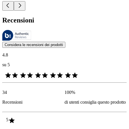
Recensioni
Queste recensioni sono gestite da Bazaarvoice e sono conformi alla Polit
Le valutazioni dei prodotti e le classificazioni in stelle da parte degli
Considera le recensioni dei prodotti
4.8
su 5
34
100
%
Recensioni
di utenti consiglia questo prodotto
5