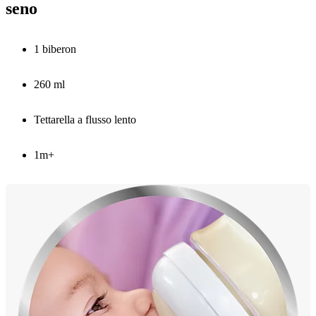
seno
1 biberon
260 ml
Tettarella a flusso lento
1m+