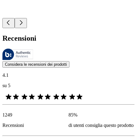
Recensioni
Queste recensioni sono gestite da Bazaarvoice e sono conformi alla Polit
Le valutazioni dei prodotti e le classificazioni in stelle da parte degli
Considera le recensioni dei prodotti
4.1
su 5
1249
85
%
Recensioni
di utenti consiglia questo prodotto