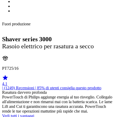
Fuori produzione
Shaver series 3000
Rasoio elettrico per rasatura a secco
PT725/16
4.1
| (1249)
Recensioni
| 85% di utenti consiglia questo prodotto
Rasatura davvero profonda
PowerTouch di Philips aggiunge energia al tuo risveglio. Collegalo
all'alimentazione e non rimarrai mai con la batteria scarica. Le lame
Lift and Cut ti garantiscono una rasatura accurata. PowerTouch
rende le tue operazioni mattutine più rapide che mai.
Vedi tutti i vantaggi