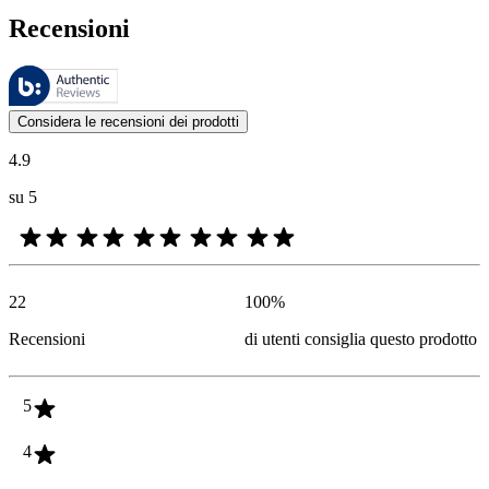
Recensioni
Queste recensioni sono gestite da Bazaarvoice e sono conformi alla Polit
Le valutazioni dei prodotti e le classificazioni in stelle da parte degli
Considera le recensioni dei prodotti
4.9
su 5
22
100
%
Recensioni
di utenti consiglia questo prodotto
5
4