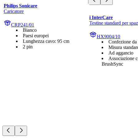
Philips Sonicare
Caricatore
i InterCare
Testine standard per spa
CRP241/01
Bianco
Paesi europei
HX9004/10
Lunghezza cavo: 95 cm
Confezione da
2 pin
Misura standar
Ad aggancio
Associazione c
BrushSync