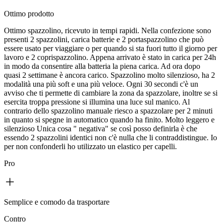
Ottimo prodotto
Ottimo spazzolino, ricevuto in tempi rapidi. Nella confezione sono
presenti 2 spazzolini, carica batterie e 2 portaspazzolino che può
essere usato per viaggiare o per quando si sta fuori tutto il giorno per
lavoro e 2 coprispazzolino. Appena arrivato è stato in carica per 24h
in modo da consentire alla batteria la piena carica. Ad ora dopo
quasi 2 settimane è ancora carico. Spazzolino molto silenzioso, ha 2
modalità una più soft e una più veloce. Ogni 30 secondi c'è un
avviso che ti permette di cambiare la zona da spazzolare, inoltre se si
esercita troppa pressione si illumina una luce sul manico. Al
contrario dello spazzolino manuale riesco a spazzolare per 2 minuti
in quanto si spegne in automatico quando ha finito. Molto leggero e
silenzioso Unica cosa " negativa" se così posso definirla è che
essendo 2 spazzolini identici non c'è nulla che li contraddistingue. Io
per non confonderli ho utilizzato un elastico per capelli.
Pro
Semplice e comodo da trasportare
Contro