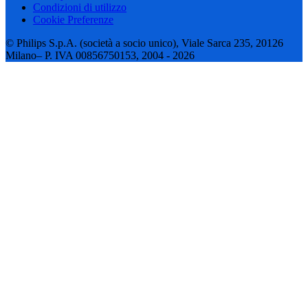
Condizioni di utilizzo
Cookie Preferenze
© Philips S.p.A. (società a socio unico), Viale Sarca 235, 20126
Milano– P. IVA 00856750153, 2004 - 2026