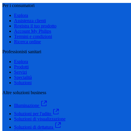
Per i consumatori
Esplora
Assistenza clienti
Registra il tuo prodotto
Account My Philips
Termini e condizioni
Ricerca ordine
Professionisti sanitari
Esplora
Prodotti
Servizi
Specialità
Soluzioni
Altre soluzioni business
Illuminazione
Soluzioni per l'udito
Soluzioni di visualizzazione
Soluzioni di dettatura