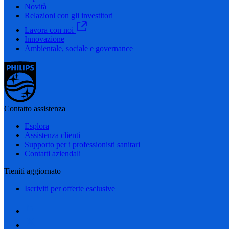
Novità
Relazioni con gli investitori
Lavora con noi
Innovazione
Ambientale, sociale e governance
Contatto assistenza
Esplora
Assistenza clienti
Supporto per i professionisti sanitari
Contatti aziendali
Tieniti aggiornato
Iscriviti per offerte esclusive