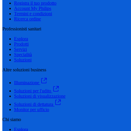
Registra il tuo prodotto
Account My Philips
Termini e condizioni
Ricerca ordine
Professionisti sanitari
Esplora
Prodotti
Servizi
Specialità
Soluzioni
Altre soluzioni business
Illuminazione
Soluzioni per l'udito
Soluzioni di visualizzazione
Soluzioni di dettatura
Monitor per ufficio
Chi siamo
Esplora