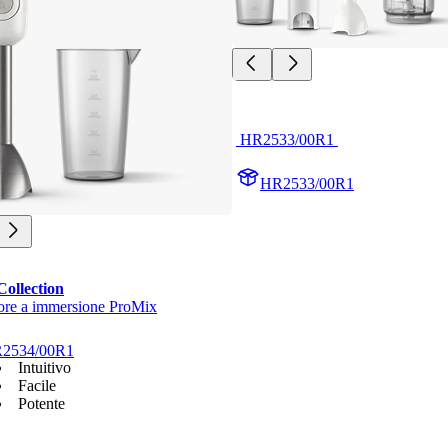
 HR2533/00R1 
HR2533/00R1
Collection
tore a immersione ProMix
2534/00R1
Intuitivo
Facile
Potente