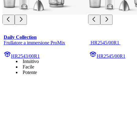
Daily Collection
Frullatore a immersione ProMix
 HR2545/00R1 
HR2543/00R1
HR2545/00R1
Intuitivo
Facile
Potente