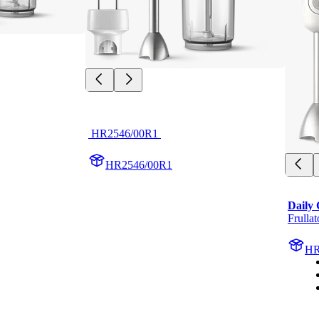
 HR2546/00R1 
HR2546/00R1
Daily 
Frulla
HR