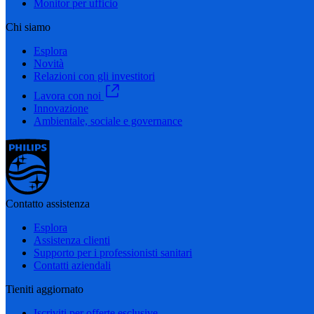
Monitor per ufficio
Chi siamo
Esplora
Novità
Relazioni con gli investitori
Lavora con noi
Innovazione
Ambientale, sociale e governance
Contatto assistenza
Esplora
Assistenza clienti
Supporto per i professionisti sanitari
Contatti aziendali
Tieniti aggiornato
Iscriviti per offerte esclusive