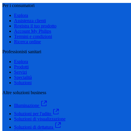
Per i consumatori
Esplora
Assistenza clienti
Registra il tuo prodotto
Account My Philips
Termini e condizioni
Ricerca ordine
Professionisti sanitari
Esplora
Prodotti
Servizi
Specialità
Soluzioni
Altre soluzioni business
Illuminazione
Soluzioni per l'udito
Soluzioni di visualizzazione
Soluzioni di dettatura