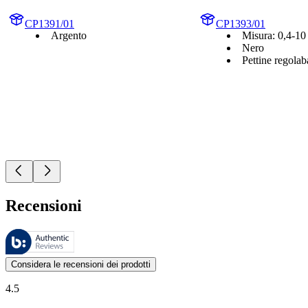
CP1391/01
CP1393/01
Argento
Misura: 0,4-1
Nero
Pettine regolab
Recensioni
Queste recensioni sono gestite da Bazaarvoice e sono conformi alla Polit
Le valutazioni dei prodotti e le classificazioni in stelle da parte degli
Considera le recensioni dei prodotti
4.5