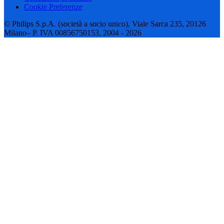
Cookie Preferenze
© Philips S.p.A. (società a socio unico), Viale Sarca 235, 20126
Milano– P. IVA 00856750153, 2004 - 2026