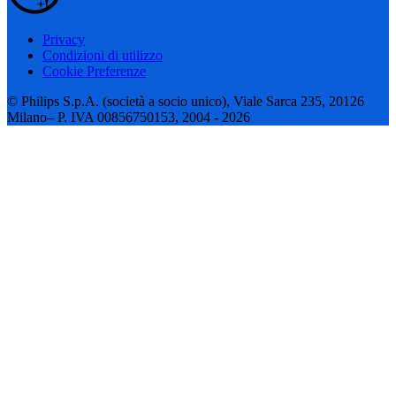
Privacy
Condizioni di utilizzo
Cookie Preferenze
© Philips S.p.A. (società a socio unico), Viale Sarca 235, 20126
Milano– P. IVA 00856750153, 2004 - 2026