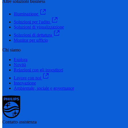
Altre soluzioni business
Illuminazione
Soluzioni per l'udito
Soluzioni di visualizzazione
Soluzioni di dettatura
Monitor per ufficio
Chi siamo
Esplora
Novità
Relazioni con gli investitori
Lavora con noi
Innovazione
Ambientale, sociale e governance
Contatto assistenza