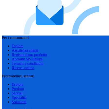
Per i consumatori
Esplora
Assistenza clienti
Registra il tuo prodotto
Account My Philips
Termini e condizioni
Ricerca ordine
Professionisti sanitari
Esplora
Prodotti
Servizi
Specialità
Soluzioni