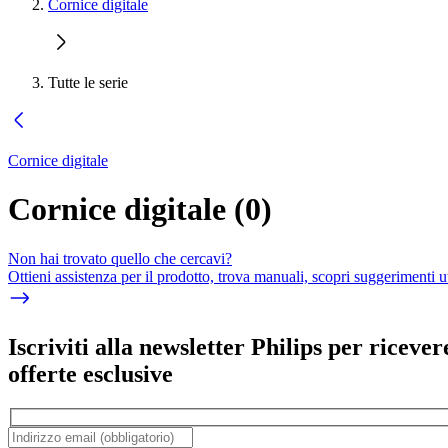
Cornice digitale
Tutte le serie
Cornice digitale
Cornice digitale
(
0
)
Non hai trovato quello che cercavi?
Ottieni assistenza per il prodotto, trova manuali, scopri suggerimenti ut
Iscriviti alla newsletter Philips per ricever
offerte esclusive