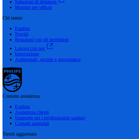
Soluzioni di dettatura
Monitor per ufficio
Chi siamo
Esplora
Novità
Relazioni con gli investitori
Lavora con noi
Innovazione
Ambientale, sociale e governance
Contatto assistenza
Esplora
Assistenza clienti
Supporto per i professionisti sanitari
Contatti aziendali
Tieniti aggiornato