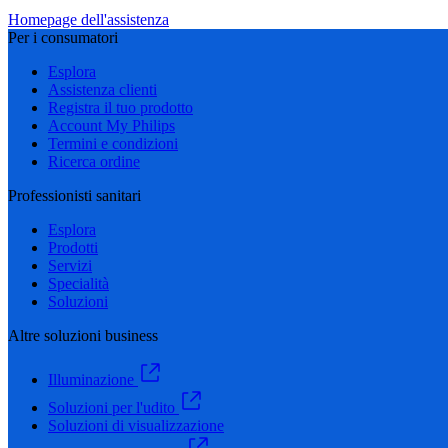
Homepage dell'assistenza
Per i consumatori
Esplora
Assistenza clienti
Registra il tuo prodotto
Account My Philips
Termini e condizioni
Ricerca ordine
Professionisti sanitari
Esplora
Prodotti
Servizi
Specialità
Soluzioni
Altre soluzioni business
Illuminazione
Soluzioni per l'udito
Soluzioni di visualizzazione