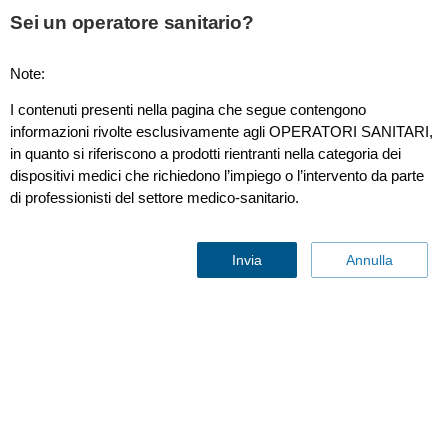
This page is also available in
United States (English)
Sei un operatore sanitario?
Note:
I contenuti presenti nella pagina che segue contengono
xMATRIX
informazioni rivolte esclusivamente agli OPERATORI SANITARI,
in quanto si riferiscono a prodotti rientranti nella categoria dei
dispositivi medici che richiedono l’impiego o l’intervento da parte
di professionisti del settore medico-sanitario.
Invia
Annulla
La tecnologia dei trasduttori
xMATRIX
sta cambiando l'esperienza
d'esame