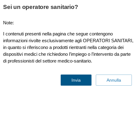
Sei un operatore sanitario?
Note:
Revolutionizing Radiology:
I contenuti presenti nella pagina che segue contengono
informazioni rivolte esclusivamente agli OPERATORI SANITARI,
Med 360° saves exams and
in quanto si riferiscono a prodotti rientranti nella categoria dei
dispositivi medici che richiedono l’impiego o l’intervento da parte
reduces wait times with
di professionisti del settore medico-sanitario.
Philips
Invia
Annulla
By
Philips
∙
Featuring Med 360° ∙ September 18 2025
∙
3 min read
Customer story
Radiology
Diagnostic and clinical informatics
Like many healthcare providers today, Med 360° is facing
mounting pressure from a shortage of trained technicians and