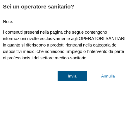
Sei un operatore sanitario?
Note:
Cloud transition in
I contenuti presenti nella pagina che segue contengono
informazioni rivolte esclusivamente agli OPERATORI SANITARI,
healthcare: unlock
in quanto si riferiscono a prodotti rientranti nella categoria dei
dispositivi medici che richiedono l’impiego o l’intervento da parte
efficiency sustainably
di professionisti del settore medico-sanitario.
By
Philips
∙ lug 12, 2025 ∙ 5 min read
Invia
Annulla
Healthcare Informatics
Diagnostic and clinical informatics
Article
Balancing financial viability with reducing environmental
impact is a top priority for healthcare leaders. Rising costs
and staff shortages are prompting organizations to rethink
care delivery with more energy-efficient, less wasteful