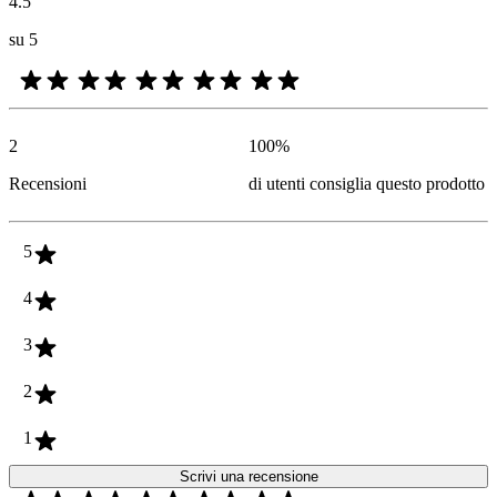
4.5
su 5
2
100
%
Recensioni
di utenti consiglia questo prodotto
5
4
3
2
1
Scrivi una recensione