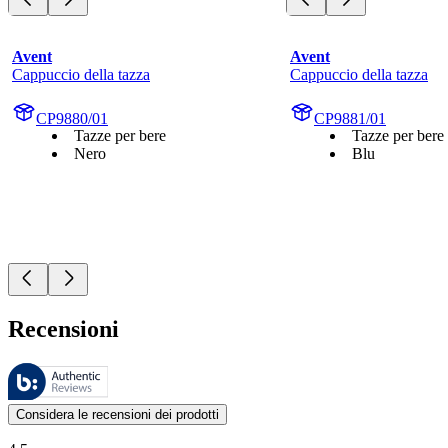
Avent
Avent
Cappuccio della tazza
Cappuccio della tazza
CP9880/01
CP9881/01
Tazze per bere
Tazze per bere
Nero
Blu
Recensioni
Queste recensioni sono gestite da Bazaarvoice e sono conformi alla Polit
Le valutazioni dei prodotti e le classificazioni in stelle da parte degli
Considera le recensioni dei prodotti