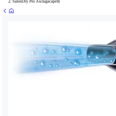
SalonDry Pro Asciugacapelli