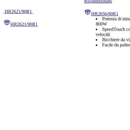
Ricondizionato
 HR2621/90R1 
HR2656/90R1
Potenza di mis
800W
HR2621/90R1
SpeedTouch con
velocità
Bicchiere da vi
Facile da pulir