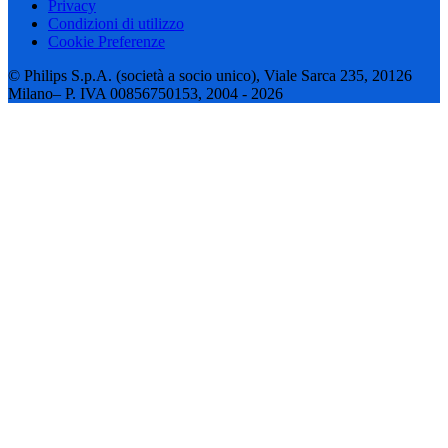
Privacy
Condizioni di utilizzo
Cookie Preferenze
© Philips S.p.A. (società a socio unico), Viale Sarca 235, 20126
Milano– P. IVA 00856750153, 2004 - 2026