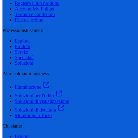
Registra il tuo prodotto
Account My Philips
Termini e condizioni
Ricerca ordine
Professionisti sanitari
Esplora
Prodotti
Servizi
Specialità
Soluzioni
Altre soluzioni business
Illuminazione
Soluzioni per l'udito
Soluzioni di visualizzazione
Soluzioni di dettatura
Monitor per ufficio
Chi siamo
Esplora