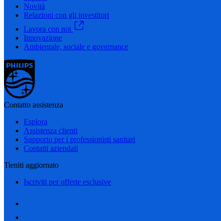
Novità
Relazioni con gli investitori
Lavora con noi
Innovazione
Ambientale, sociale e governance
Contatto assistenza
Esplora
Assistenza clienti
Supporto per i professionisti sanitari
Contatti aziendali
Tieniti aggiornato
Iscriviti per offerte esclusive