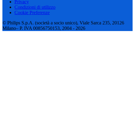
Privacy
Condizioni di utilizzo
Cookie Preferenze
© Philips S.p.A. (società a socio unico), Viale Sarca 235, 20126
Milano– P. IVA 00856750153, 2004 - 2026