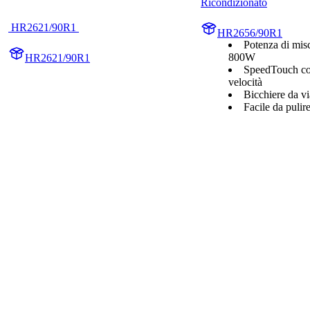
Ricondizionato
 HR2621/90R1 
HR2656/90R1
Potenza di mis
800W
HR2621/90R1
SpeedTouch con
velocità
Bicchiere da vi
Facile da pulir