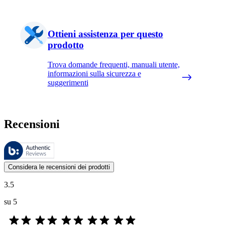
Ottieni assistenza per questo
prodotto
Trova domande frequenti, manuali utente,
informazioni sulla sicurezza e
suggerimenti
Recensioni
Queste recensioni sono gestite da Bazaarvoice e sono conformi alla Polit
Le valutazioni dei prodotti e le classificazioni in stelle da parte degli
Considera le recensioni dei prodotti
3.5
su 5