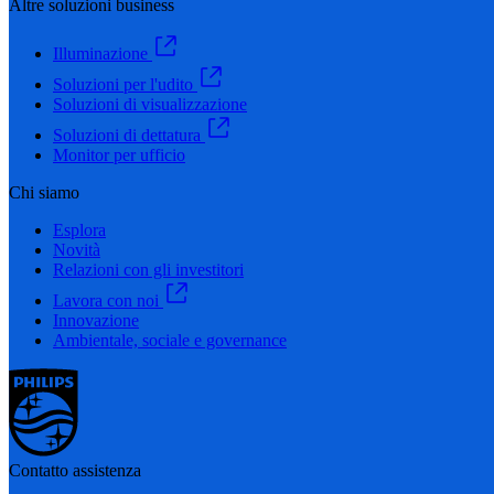
Altre soluzioni business
Illuminazione
Soluzioni per l'udito
Soluzioni di visualizzazione
Soluzioni di dettatura
Monitor per ufficio
Chi siamo
Esplora
Novità
Relazioni con gli investitori
Lavora con noi
Innovazione
Ambientale, sociale e governance
Contatto assistenza