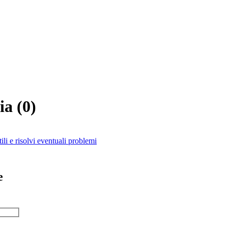
ia
(
0
)
ili e risolvi eventuali problemi
e