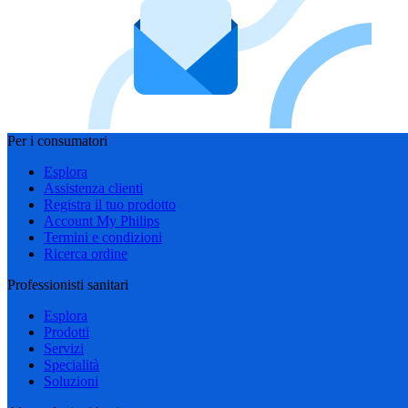
Per i consumatori
Esplora
Assistenza clienti
Registra il tuo prodotto
Account My Philips
Termini e condizioni
Ricerca ordine
Professionisti sanitari
Esplora
Prodotti
Servizi
Specialità
Soluzioni