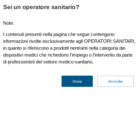
Sei un operatore sanitario?
Note:
Videos (OneSite)
I contenuti presenti nella pagina che segue contengono
informazioni rivolte esclusivamente agli OPERATORI SANITARI,
in quanto si riferiscono a prodotti rientranti nella categoria dei
Per i consumatori
dispositivi medici che richiedono l’impiego o l’intervento da parte
di professionisti del settore medico-sanitario.
Professionisti sanitari
Invia
Annulla
Altre soluzioni aziendali
Chi siamo
Contattaci