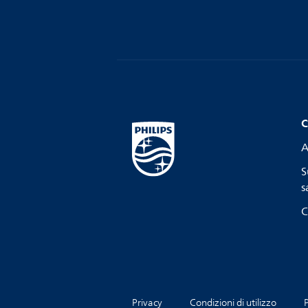
C
A
S
s
C
Privacy
Condizioni di utilizzo
P