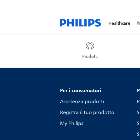
Healthcare
P
Prodotti
Per i consumatori
P
Assistenza prodotti
P
Registra il tuo prodotto
S
My Philips
S
S