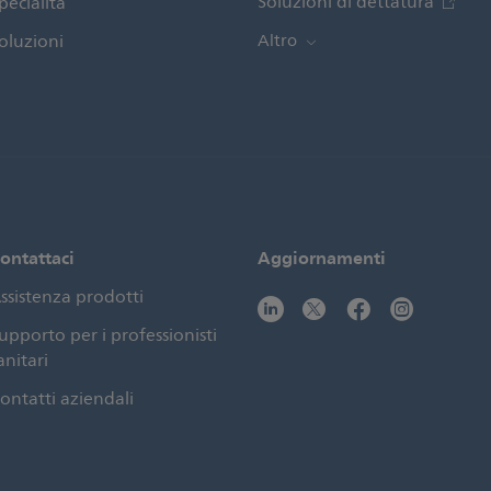
Soluzioni di dettatura
pecialità
oluzioni
Altro
ontattaci
Aggiornamenti
ssistenza prodotti
upporto per i professionisti
anitari
ontatti aziendali