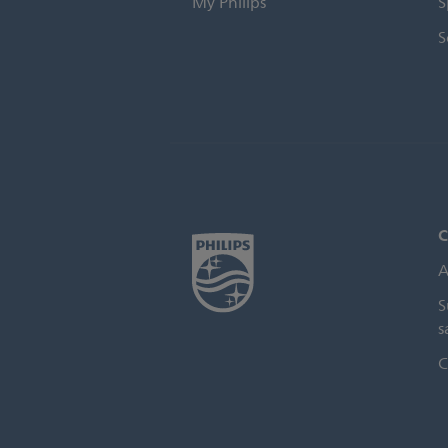
My Philips
S
S
C
A
S
s
C