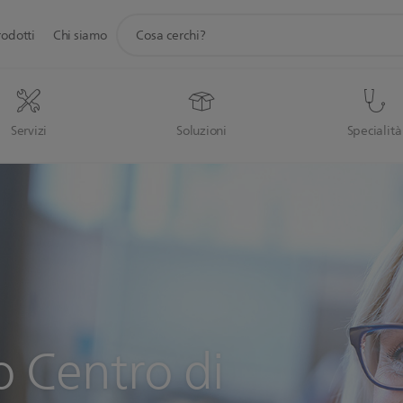
icona
rodotti
Chi siamo
supporto
ricerca
Servizi
Soluzioni
Specialità
ro Centro di