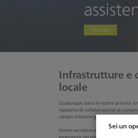
assisten
Contattaci
Infrastrutture e
locale
Qualunque siano le vostre priorità str
rapporto di collaborazione di comunic
campo d'azione grazie alla nostra esp
Sei un op
Potete accedere alla nostra vasta e so
esperienza decennale, del know-how e d