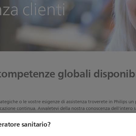
za clienti
 competenze globali disponibil
ategiche o le vostre esigenze di assistenza troverete in Philips un
azione continua. Avvaletevi della nostra conoscenza dell'intero si
erienza e alla nostra rete consolidata.
eratore sanitario?
lida rete di circa 7000 tecnici in tutto il mondo, con le competen
elle più recenti innovazioni in materia di servizi. I nostri espert