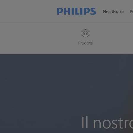
Healthcare
P
Prodotti
Il nost