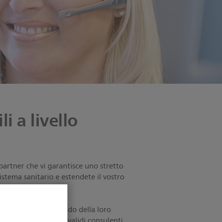
i a livello
 partner che vi garantisce uno stretto
stema sanitario e estendete il vostro
ze più varie usufruendo della loro
i tecnici sono anche validi consulenti