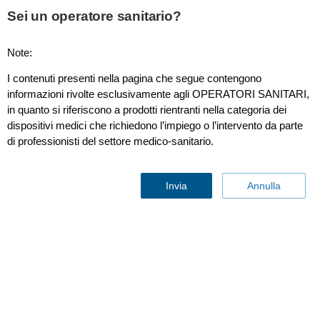
This page is also available in
United States (English)
Sei un operatore sanitario?
Note:
I contenuti presenti nella pagina che segue contengono
Disinfectants
informazioni rivolte esclusivamente agli OPERATORI SANITARI,
in quanto si riferiscono a prodotti rientranti nella categoria dei
dispositivi medici che richiedono l’impiego o l’intervento da parte
di professionisti del settore medico-sanitario.
Invia
Annulla
Disinfettanti e soluzioni