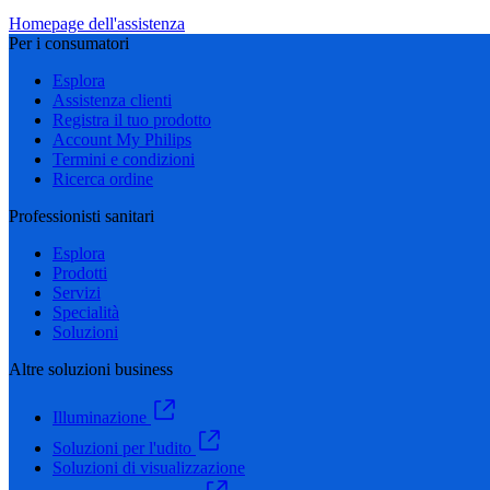
Homepage dell'assistenza
Per i consumatori
Esplora
Assistenza clienti
Registra il tuo prodotto
Account My Philips
Termini e condizioni
Ricerca ordine
Professionisti sanitari
Esplora
Prodotti
Servizi
Specialità
Soluzioni
Altre soluzioni business
Illuminazione
Soluzioni per l'udito
Soluzioni di visualizzazione