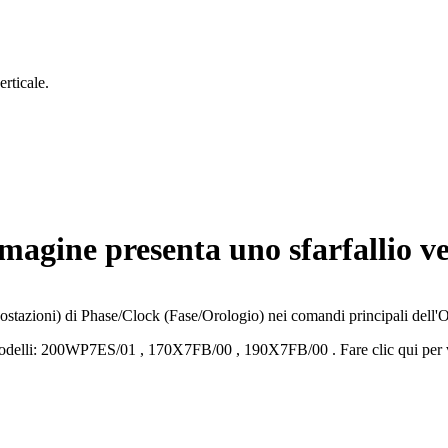
rticale.
agine presenta uno sfarfallio ver
mpostazioni) di Phase/Clock (Fase/Orologio) nei comandi principali dell
delli:
200WP7ES/01
,
170X7FB/00
,
190X7FB/00
.
Fare clic qui per 