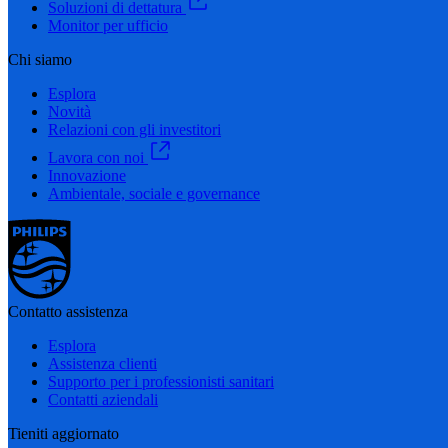
Soluzioni di dettatura
Monitor per ufficio
Chi siamo
Esplora
Novità
Relazioni con gli investitori
Lavora con noi
Innovazione
Ambientale, sociale e governance
Contatto assistenza
Esplora
Assistenza clienti
Supporto per i professionisti sanitari
Contatti aziendali
Tieniti aggiornato