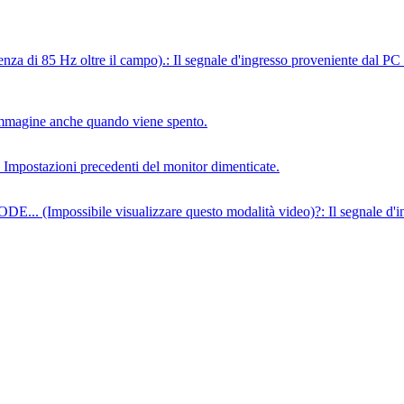
 85 Hz oltre il campo).: Il segnale d'ingresso proveniente dal PC è di
immagine anche quando viene spento.
: Impostazioni precedenti del monitor dimenticate.
mpossibile visualizzare questo modalità video)?: Il segnale d'ingr