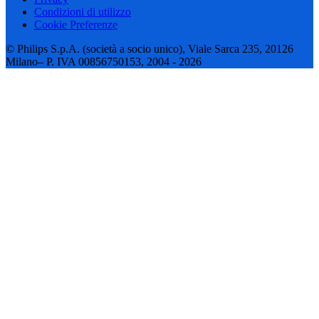
Condizioni di utilizzo
Cookie Preferenze
© Philips S.p.A. (società a socio unico), Viale Sarca 235, 20126
Milano– P. IVA 00856750153, 2004 - 2026