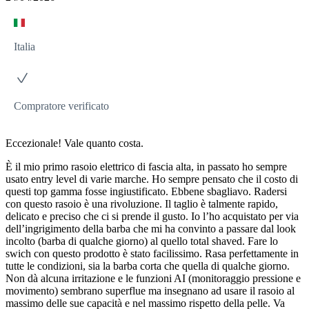
Italia
Compratore verificato
Eccezionale! Vale quanto costa.
È il mio primo rasoio elettrico di fascia alta, in passato ho sempre
usato entry level di varie marche. Ho sempre pensato che il costo di
questi top gamma fosse ingiustificato. Ebbene sbagliavo. Radersi
con questo rasoio è una rivoluzione. Il taglio è talmente rapido,
delicato e preciso che ci si prende il gusto. Io l’ho acquistato per via
dell’ingrigimento della barba che mi ha convinto a passare dal look
incolto (barba di qualche giorno) al quello total shaved. Fare lo
swich con questo prodotto è stato facilissimo. Rasa perfettamente in
tutte le condizioni, sia la barba corta che quella di qualche giorno.
Non dà alcuna irritazione e le funzioni AI (monitoraggio pressione e
movimento) sembrano superflue ma insegnano ad usare il rasoio al
massimo delle sue capacità e nel massimo rispetto della pelle. Va