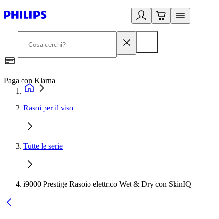
Paga con Klarna
G
Rasoi per il viso
Tutte le serie
i9000 Prestige Rasoio elettrico Wet & Dry con SkinIQ