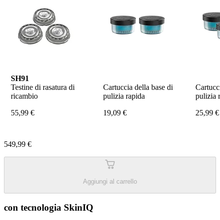
SH91
Testine di rasatura di 
Cartuccia della base di 
Cartucci
ricambio
pulizia rapida
pulizia 
55,99 €
19,09 €
25,99 €
549,99 €
Aggiungi al carrello
con tecnologia SkinIQ