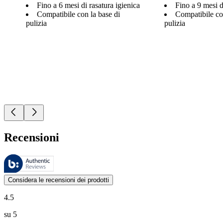
Fino a 6 mesi di rasatura igienica
Fino a 9 mesi d
Compatibile con la base di
Compatibile co
pulizia
pulizia
Recensioni
Queste recensioni sono gestite da Bazaarvoice e sono conformi alla Polit
Le valutazioni dei prodotti e le classificazioni in stelle da parte degli
Considera le recensioni dei prodotti
4.5
su 5