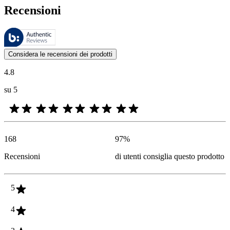
Recensioni
Queste recensioni sono gestite da Bazaarvoice e sono conformi alla Polit
Le valutazioni dei prodotti e le classificazioni in stelle da parte degli
Considera le recensioni dei prodotti
4.8
su 5
168
97
%
Recensioni
di utenti consiglia questo prodotto
5
4