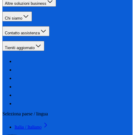
Altre soluzioni business
Chi siamo
Contatto assistenza
Tieniti aggiornato
Seleziona paese / lingua
Italia / Italiano