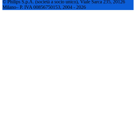
© Philips S.p.A. (società a socio unico), Viale Sarca 235, 20126
Milano– P. IVA 00856750153, 2004 - 2026