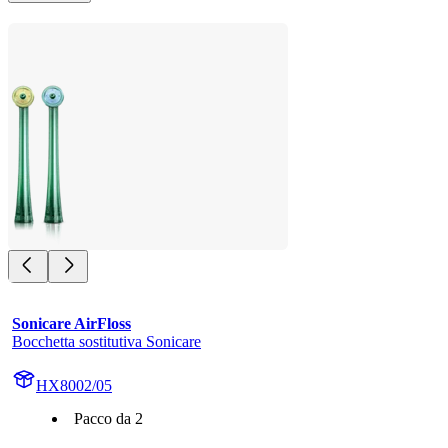
Sonicare AirFloss
Bocchetta sostitutiva Sonicare
HX8002/05
Pacco da 2