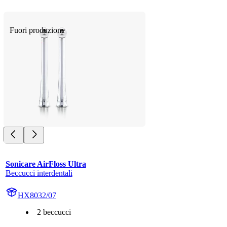
Fuori produzione
Sonicare AirFloss Ultra
Beccucci interdentali
HX8032/07
2 beccucci