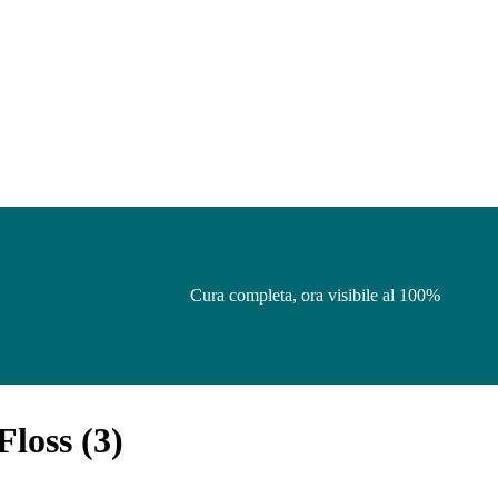
Cura completa, ora visibile al 100%
Floss
(
3
)