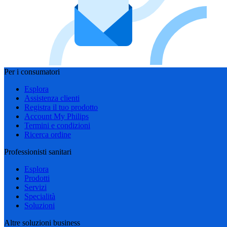
Per i consumatori
Esplora
Assistenza clienti
Registra il tuo prodotto
Account My Philips
Termini e condizioni
Ricerca ordine
Professionisti sanitari
Esplora
Prodotti
Servizi
Specialità
Soluzioni
Altre soluzioni business