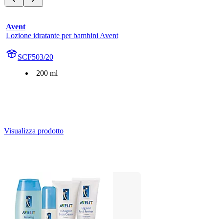
Avent
Lozione idratante per bambini Avent
SCF503/20
200 ml
Visualizza prodotto