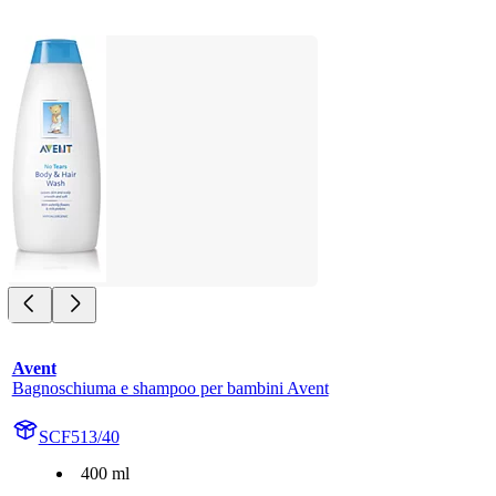
Avent
Bagnoschiuma e shampoo per bambini Avent
SCF513/40
400 ml