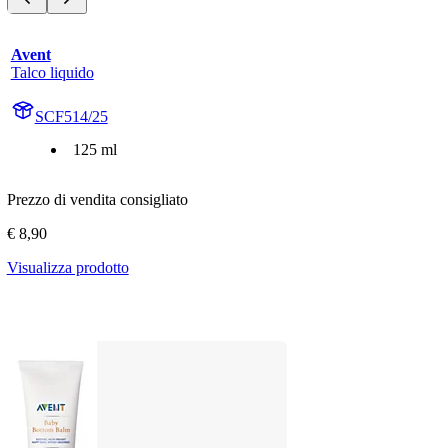
Avent
Talco liquido
SCF514/25
125 ml
Prezzo di vendita consigliato
€ 8,90
Visualizza prodotto