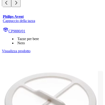
Philips Avent
Cappuccio della tazza
CP9880/01
Tazze per bere
Nero
Visualizza prodotto