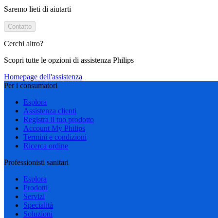
Saremo lieti di aiutarti
Contatto
Cerchi altro?
Scopri tutte le opzioni di assistenza Philips
Homepage dell'assistenza
Per i consumatori
Esplora
Assistenza clienti
Registra il tuo prodotto
Account My Philips
Termini e condizioni
Ricerca ordine
Professionisti sanitari
Esplora
Prodotti
Servizi
Specialità
Soluzioni