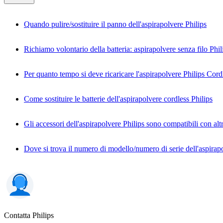
Quando pulire/sostituire il panno dell'aspirapolvere Philips
Richiamo volontario della batteria: aspirapolvere senza filo Phil
Per quanto tempo si deve ricaricare l'aspirapolvere Philips Cord
Come sostituire le batterie dell'aspirapolvere cordless Philips
Gli accessori dell'aspirapolvere Philips sono compatibili con alt
Dove si trova il numero di modello/numero di serie dell'aspirap
Contatta Philips