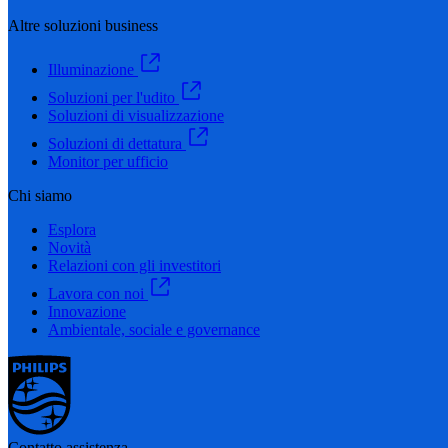
Altre soluzioni business
Illuminazione
Soluzioni per l'udito
Soluzioni di visualizzazione
Soluzioni di dettatura
Monitor per ufficio
Chi siamo
Esplora
Novità
Relazioni con gli investitori
Lavora con noi
Innovazione
Ambientale, sociale e governance
Contatto assistenza