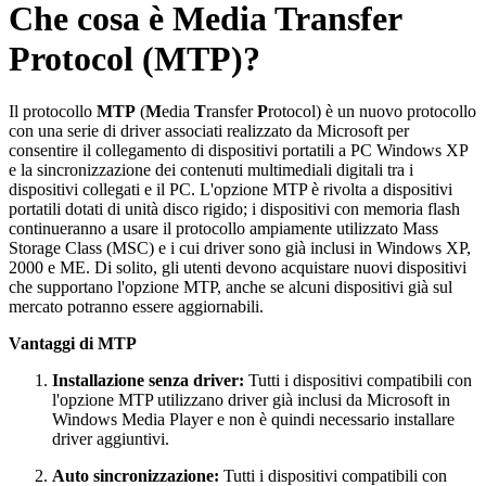
Che cosa è Media Transfer
Protocol (MTP)?
Il protocollo
MTP
(
M
edia
T
ransfer
P
rotocol) è un nuovo protocollo
con una serie di driver associati realizzato da Microsoft per
consentire il collegamento di dispositivi portatili a PC Windows XP
e la sincronizzazione dei contenuti multimediali digitali tra i
dispositivi collegati e il PC. L'opzione MTP è rivolta a dispositivi
portatili dotati di unità disco rigido; i dispositivi con memoria flash
continueranno a usare il protocollo ampiamente utilizzato Mass
Storage Class (MSC) e i cui driver sono già inclusi in Windows XP,
2000 e ME. Di solito, gli utenti devono acquistare nuovi dispositivi
che supportano l'opzione MTP, anche se alcuni dispositivi già sul
mercato potranno essere aggiornabili.
Vantaggi di MTP
Installazione senza driver:
Tutti i dispositivi compatibili con
l'opzione MTP utilizzano driver già inclusi da Microsoft in
Windows Media Player e non è quindi necessario installare
driver aggiuntivi.
Auto sincronizzazione:
Tutti i dispositivi compatibili con