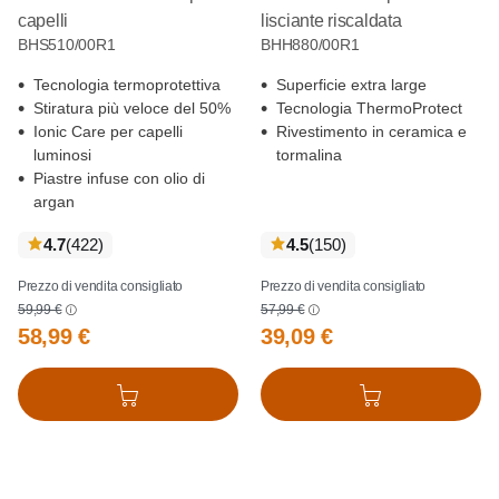
capelli
lisciante riscaldata
BHS510/00R1
BHH880/00R1
Tecnologia termoprotettiva
Superficie extra large
Stiratura più veloce del 50%
Tecnologia ThermoProtect
Ionic Care per capelli
Rivestimento in ceramica e
luminosi
tormalina
Piastre infuse con olio di
argan
recensioni
recensioni
4.7
(422
)
4.5
(150
)
Prezzo di vendita consigliato
Prezzo di vendita consigliato
59,99 €
57,99 €
58,99 €
39,09 €
Aggiungi al carrello
Aggiungi al carrello