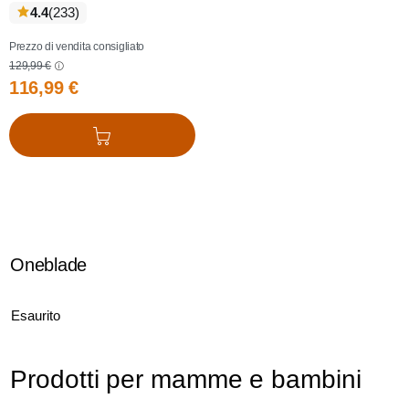
recensioni
4.4
(233
)
Prezzo di vendita consigliato
129,99 €
116,99 €
Aggiungi al carrello
Oneblade
Esaurito
Prodotti per mamme e bambini