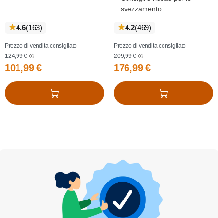
svezzamento
recensioni
recensioni
4.6
(163
)
4.2
(469
)
Prezzo di vendita consigliato
Prezzo di vendita consigliato
124,99 €
209,99 €
101,99 €
176,99 €
Aggiungi al carrello
Aggiungi al carrello