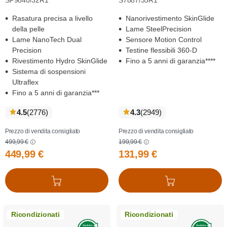
SP9840/32R1
S7887/35R1
Rasatura precisa a livello
Nanorivestimento SkinGlide
della pelle
Lame SteelPrecision
Lame NanoTech Dual
Sensore Motion Control
Precision
Testine flessibili 360-D
Rivestimento Hydro SkinGlide
Fino a 5 anni di garanzia****
Sistema di sospensioni
Ultraflex
Fino a 5 anni di garanzia***
recensioni
recensioni
4.5
(2776
)
4.3
(2949
)
Prezzo di vendita consigliato
Prezzo di vendita consigliato
499,99 €
199,99 €
449,99 €
131,99 €
Aggiungi al carrello
Aggiungi al carrello
Ricondizionati
Ricondizionati