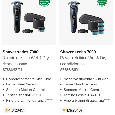
Shaver series 7000
Shaver series 7000
Rasoio elettrico Wet & Dry
Rasoio elettrico Wet & Dry
ricondizionato
ricondizionato
S7886/55R1
S7885/63R1
Nanorivestimento SkinGlide
Nanorivestimento SkinGlide
Lame SteelPrecision
Lame SteelPrecision
Sensore Motion Control
Sensore Motion Control
Testine flessibili 360-D
Testine flessibili 360-D
Fino a 5 anni di garanzia*****
Fino a 5 anni di garanzia*****
recensioni
recensioni
4.3
(2949
)
4.3
(2949
)