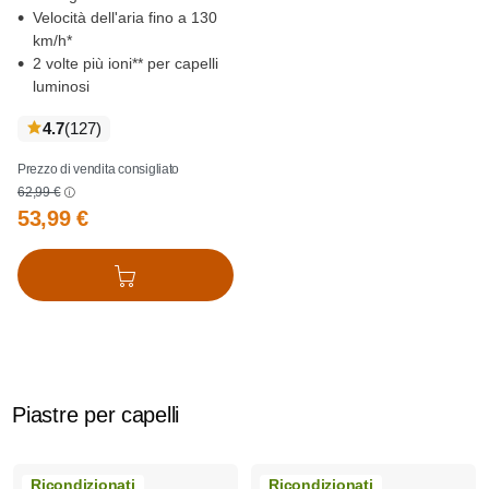
Velocità dell'aria fino a 130
km/h*
2 volte più ioni** per capelli
luminosi
recensioni
4.7
(127
)
Prezzo di vendita consigliato
62,99 €
53,99 €
Aggiungi al carrello
Piastre per capelli
Ricondizionati
Ricondizionati