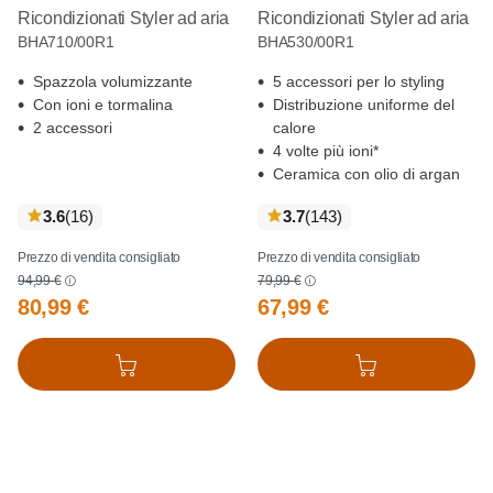
Ricondizionati Styler ad aria
Ricondizionati Styler ad aria
BHA710/00R1
BHA530/00R1
Spazzola volumizzante
5 accessori per lo styling
Con ioni e tormalina
Distribuzione uniforme del
2 accessori
calore
4 volte più ioni*
Ceramica con olio di argan
recensioni
recensioni
3.6
(16
)
3.7
(143
)
Prezzo di vendita consigliato
Prezzo di vendita consigliato
94,99 €
79,99 €
80,99 €
67,99 €
Aggiungi al carrello
Aggiungi al carrello