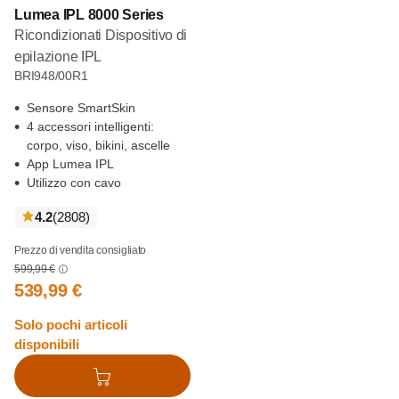
Lumea IPL 8000 Series
Ricondizionati Dispositivo di
epilazione IPL
BRI948/00R1
Sensore SmartSkin
4 accessori intelligenti:
corpo, viso, bikini, ascelle
App Lumea IPL
Utilizzo con cavo
recensioni
4.2
(2808
)
Prezzo di vendita consigliato
599,99 €
539,99 €
Solo pochi articoli
disponibili
Aggiungi al carrello