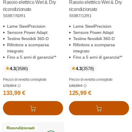
Rasoio elettrico Wet & Dry
Rasoio elettrico Wet & Dry
ricondizionato
ricondizionato
S5887/50R1
S5887/13R1
Lame SteelPrecision
Lame SteelPrecision
Sensore Power Adapt
Sensore Power Adapt
Testine flessibili 360-D
Testine flessibili 360-D
Rifinitore a scomparsa
Rifinitore a scomparsa
integrato
integrato
Fino a 5 anni di garanzia**
Fino a 5 anni di garanzia**
recensioni
recensioni
4.3
(3586
)
4.3
(3578
)
Prezzo di vendita consigliato
Prezzo di vendita consigliato
179,99 €
139,99 €
133,99 €
125,99 €
Aggiungi al carrello
Aggiungi al carrello
Ricondizionati