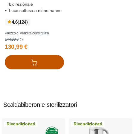
bidirezionale
Luce soffusa e ninne nanne
recensioni
4.6
(124
)
Prezzo di vendita consigliato
144,99 €
130,99 €
Aggiungi al carrello
Scaldabiberon e sterilizzatori
Ricondizionati
Ricondizionati