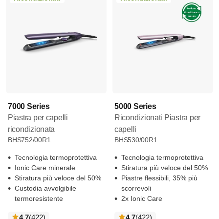
7000 Series
5000 Series
Piastra per capelli
Ricondizionati Piastra per
ricondizionata
capelli
BHS752/00R1
BHS530/00R1
Tecnologia termoprotettiva
Tecnologia termoprotettiva
Ionic Care minerale
Stiratura più veloce del 50%
Stiratura più veloce del 50%
Piastre flessibili, 35% più
Custodia avvolgibile
scorrevoli
termoresistente
2x Ionic Care
recensioni
recensioni
4.7
(422
)
4.7
(422
)