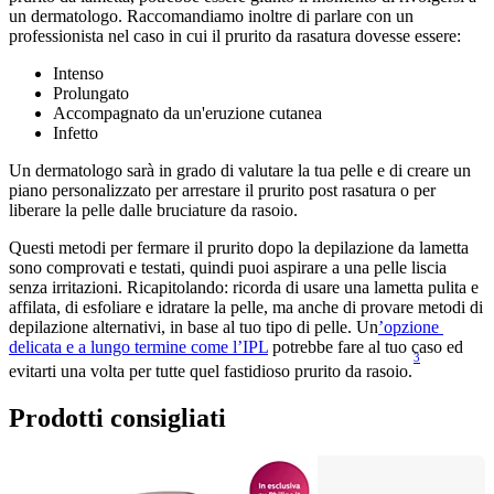
un dermatologo. Raccomandiamo inoltre di parlare con un 
professionista nel caso in cui il prurito da rasatura dovesse essere:
Intenso
Prolungato
Accompagnato da un'eruzione cutanea
Infetto
Un dermatologo sarà in grado di valutare la tua pelle e di creare un 
piano personalizzato per arrestare il prurito post rasatura o per 
liberare la pelle dalle bruciature da rasoio.
Questi metodi per fermare il prurito dopo la depilazione da lametta 
sono comprovati e testati, quindi puoi aspirare a una pelle liscia 
senza irritazioni. Ricapitolando: ricorda di usare una lametta pulita e 
affilata, di esfoliare e idratare la pelle, ma anche di provare metodi di 
depilazione alternativi, in base al tuo tipo di pelle. Un
’opzione 
delicata e a lungo termine come l’IPL
 potrebbe fare al tuo caso ed 
3
evitarti una volta per tutte quel fastidioso prurito da rasoio.
Prodotti consigliati