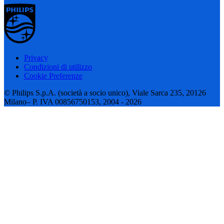
Privacy
Condizioni di utilizzo
Cookie Preferenze
© Philips S.p.A. (società a socio unico), Viale Sarca 235, 20126
Milano– P. IVA 00856750153, 2004 - 2026