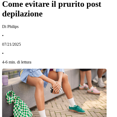
Come evitare il prurito post
depilazione
Di Philips
•
07/21/2025
•
4
-
6
min. di lettura